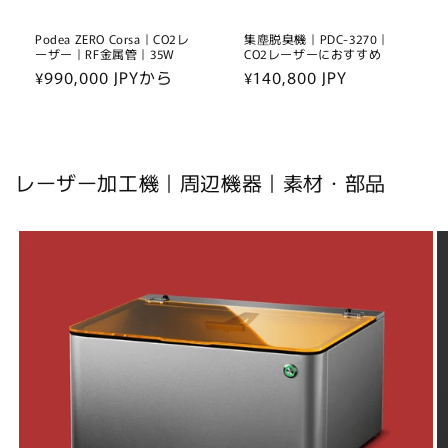
Podea ZERO Corsa｜CO2レ
集塵脱臭機｜PDC-3270｜
ーザー｜RF金属管｜35W
CO2レーザーにおすすめ
通
¥990,000 JPYから
通
¥140,800 JPY
常
常
価
価
格
格
レーザー加工機｜周辺機器｜素材・部品