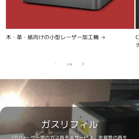
木・革・紙向けの小型レーザー加工機
の
1
/
6
ガスリフィル
CO2レーザー管のガス再充填サービス。金属管の再生