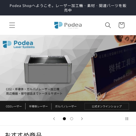
コンテ
Podea Shopへようこそ。レーザー加工機・素材・関連パーツを販
ンツに
売中
進む
カ
ー
ト
おすすめ商品