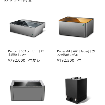
Runcer｜CO2レーザー｜RF
Podea-01｜6W｜Type-J｜カ
金属管｜35W
メラ搭載モデル
通
¥792,000 JPYから
通
¥192,500 JPY
常
常
価
価
格
格